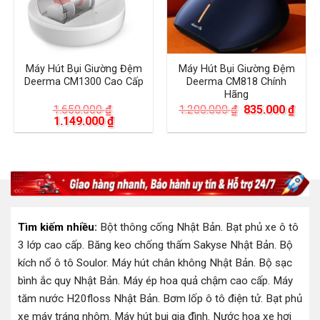
Máy Hút Bụi Giường Đệm
Máy Hút Bụi Giường Đệm
Deerma CM1300 Cao Cấp
Deerma CM818 Chính
Hãng
Giá
Giá
1.650.000
₫
1.200.000
₫
835.000
₫
Giá
Giá
gốc
hiện
1.149.000
₫
gốc
hiện
là:
tại
là:
tại
1.200.000 ₫.
là:
1.650.000 ₫.
là:
835.
1.149.000 ₫.
Tìm kiếm nhiều:
Bột thông cống Nhật Bản
.
Bạt phủ xe ô tô
3 lớp cao cấp
.
Băng keo chống thấm Sakyse Nhật Bản
.
Bộ
kích nổ ô tô Soulor
.
Máy hút chân không Nhật Bản
.
Bộ sạc
bình ắc quy Nhật Bản
.
Máy ép hoa quả chậm cao cấp
.
Máy
tăm nước H20floss Nhật Bản
.
Bơm lốp ô tô điện tử
.
Bạt phủ
xe máy tráng nhôm
.
Máy hút bụi gia đình
.
Nước hoa xe hơi