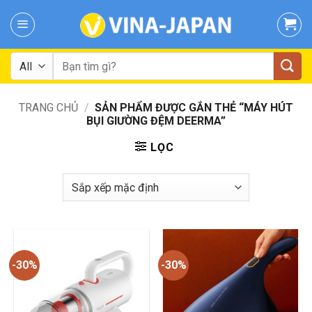
Skip
to
content
Tìm
kiếm:
TRANG CHỦ
/
SẢN PHẨM ĐƯỢC GẮN THẺ “MÁY HÚT
BỤI GIƯỜNG ĐỆM DEERMA”
LỌC
-30%
-30%