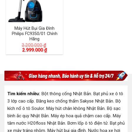
Máy Hút Bụi Gia Đình
Philips FC9350/01 Chính
Hãng
3.200.000
₫
Giá
Giá
2.999.000
₫
gốc
hiện
là:
tại
3.200.000 ₫.
là:
2.999.000 ₫.
Tìm kiếm nhiều:
Bột thông cống Nhật Bản
.
Bạt phủ xe ô tô
3 lớp cao cấp
.
Băng keo chống thấm Sakyse Nhật Bản
.
Bộ
kích nổ ô tô Soulor
.
Máy hút chân không Nhật Bản
.
Bộ sạc
bình ắc quy Nhật Bản
.
Máy ép hoa quả chậm cao cấp
.
Máy
tăm nước H20floss Nhật Bản
.
Bơm lốp ô tô điện tử
.
Bạt phủ
xe máy tráng nhôm
.
Máy hút bụi gia đình
.
Nước hoa xe hơi