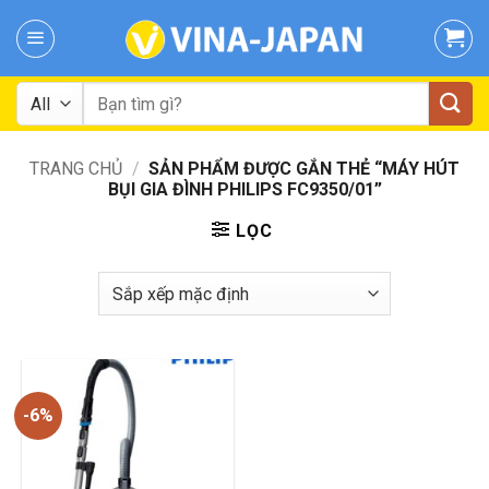
Skip
to
content
Tìm
kiếm:
TRANG CHỦ
/
SẢN PHẨM ĐƯỢC GẮN THẺ “MÁY HÚT
BỤI GIA ĐÌNH PHILIPS FC9350/01”
LỌC
-6%