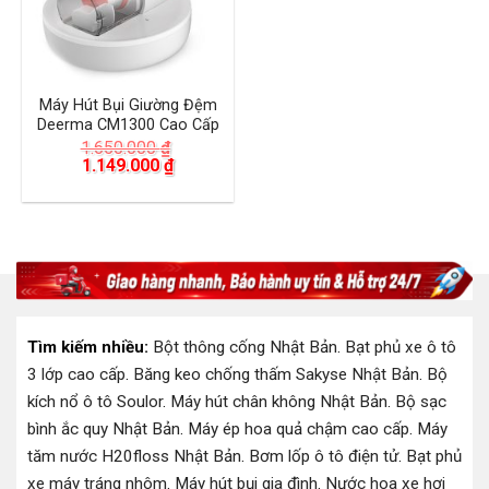
Máy Hút Bụi Giường Đệm
Deerma CM1300 Cao Cấp
1.650.000
₫
Giá
Giá
1.149.000
₫
gốc
hiện
là:
tại
1.650.000 ₫.
là:
1.149.000 ₫.
Tìm kiếm nhiều:
Bột thông cống Nhật Bản
.
Bạt phủ xe ô tô
3 lớp cao cấp
.
Băng keo chống thấm Sakyse Nhật Bản
.
Bộ
kích nổ ô tô Soulor
.
Máy hút chân không Nhật Bản
.
Bộ sạc
bình ắc quy Nhật Bản
.
Máy ép hoa quả chậm cao cấp
.
Máy
tăm nước H20floss Nhật Bản
.
Bơm lốp ô tô điện tử
.
Bạt phủ
xe máy tráng nhôm
.
Máy hút bụi gia đình
.
Nước hoa xe hơi