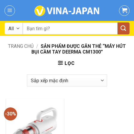
Skip
to
content
Tìm
kiếm:
TRANG CHỦ
/
SẢN PHẨM ĐƯỢC GẮN THẺ “MÁY HÚT
BỤI CẦM TAY DEERMA CM1300”
LỌC
-30%