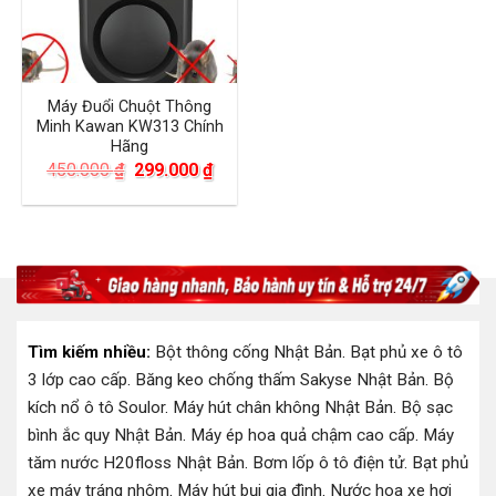
Máy Đuổi Chuột Thông
Minh Kawan KW313 Chính
Hãng
Giá
Giá
450.000
₫
299.000
₫
gốc
hiện
là:
tại
450.000 ₫.
là:
299.000 ₫.
Tìm kiếm nhiều:
Bột thông cống Nhật Bản
.
Bạt phủ xe ô tô
3 lớp cao cấp
.
Băng keo chống thấm Sakyse Nhật Bản
.
Bộ
kích nổ ô tô Soulor
.
Máy hút chân không Nhật Bản
.
Bộ sạc
bình ắc quy Nhật Bản
.
Máy ép hoa quả chậm cao cấp
.
Máy
tăm nước H20floss Nhật Bản
.
Bơm lốp ô tô điện tử
.
Bạt phủ
xe máy tráng nhôm
.
Máy hút bụi gia đình
.
Nước hoa xe hơi