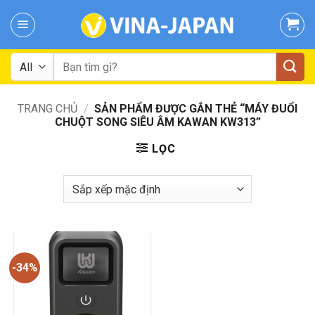
Skip
to
content
Tìm
kiếm:
TRANG CHỦ
/
SẢN PHẨM ĐƯỢC GẮN THẺ “MÁY ĐUỔI
CHUỘT SONG SIÊU ÂM KAWAN KW313”
LỌC
-34%