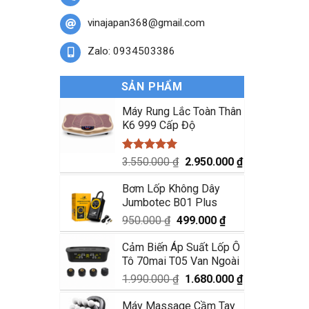
vinajapan368@gmail.com
Zalo: 0934503386
SẢN PHẨM
Máy Rung Lắc Toàn Thân
K6 999 Cấp Độ
Được xếp
Giá
Giá
3.550.000
₫
2.950.000
₫
hạng
5.00
gốc
hiện
5 sao
Bơm Lốp Không Dây
là:
tại
Jumbotec B01 Plus
3.550.000 ₫.
là:
2.950.000 ₫.
Giá
Giá
950.000
₫
499.000
₫
gốc
hiện
Cảm Biến Áp Suất Lốp Ô
là:
tại
Tô 70mai T05 Van Ngoài
950.000 ₫.
là:
499.000 ₫.
Giá
Giá
1.990.000
₫
1.680.000
₫
gốc
hiện
Máy Massage Cầm Tay
là:
tại