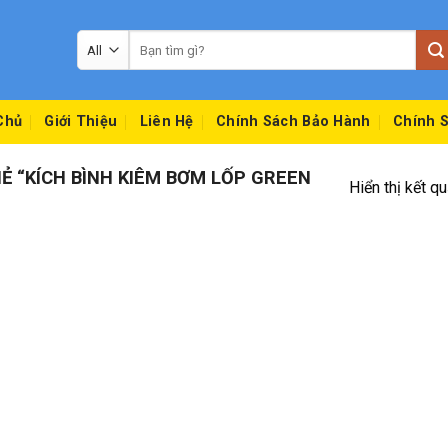
Tìm
kiếm:
Chủ
Giới Thiệu
Liên Hệ
Chính Sách Bảo Hành
Chính S
 “KÍCH BÌNH KIÊM BƠM LỐP GREEN
Hiển thị kết q