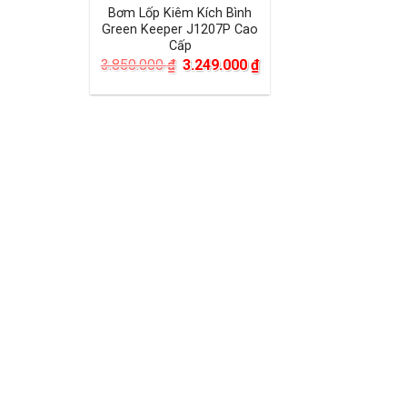
Bơm Lốp Kiêm Kích Bình
Green Keeper J1207P Cao
Cấp
Giá
Giá
3.850.000
₫
3.249.000
₫
gốc
hiện
là:
tại
3.850.000 ₫.
là:
3.249.000 ₫.