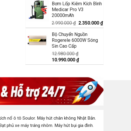
Bơm Lốp Kiêm Kích Bình
là:
tại
Medicar Pro V3
1.750.000 ₫.
là:
20000mAh
1.350.000 ₫.
Giá
Giá
2.990.000
₫
2.350.000
₫
gốc
hiện
Bộ Chuyển Nguồn
là:
tại
Rogerele 6000W Sóng
2.990.000 ₫.
là:
Sin Cao Cấp
2.350.000 ₫.
12.980.000
₫
Giá
Giá
10.990.000
₫
gốc
hiện
là:
tại
12.980.000 ₫.
là:
10.990.000 ₫.
ích nổ ô tô Soulor
.
Máy hút chân không Nhật Bản
.
Bạt phủ xe máy tráng nhôm
.
Máy hút bụi gia đình
.