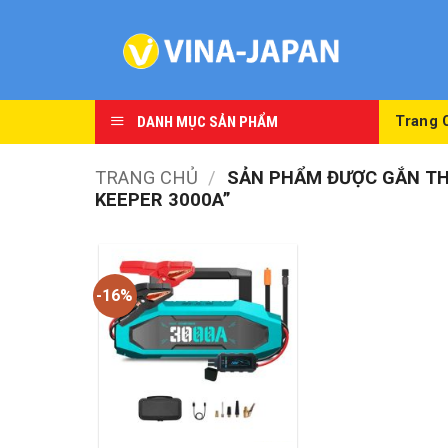
Skip
to
content
DANH MỤC SẢN PHẨM
Trang 
TRANG CHỦ
/
SẢN PHẨM ĐƯỢC GẮN THẺ
KEEPER 3000A”
-16%