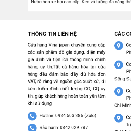
Nước hoa xe hơi cao cấp
.
Keo vá tường đa năng th
THÔNG TIN LIÊN HỆ
CÁC C
Cửa hàng Vina-japan chuyên cung cấp
Cơ
các sản phẩm đồ gia dụng, điện máy
Ph
gia đình và tiện ích thông minh chính
Cơ
hãng, uy tín.Tất cả hàng hóa tại cửa
Ph
hàng đều đảm bảo đầy đủ hóa đơn
Đống Đa
VAT, rõ ràng về nguồn gốc xuất xứ, đi
kèm kiểm định chất lượng CO, CQ uy
Cơ
tín, giúp khách hàng hoàn toàn yên tâm
Ph
khi sử dụng.
Chí Minh
Hotline: 0934.503.386 (Zalo)
Cơ
Tr
Bảo hành: 0842.029.787