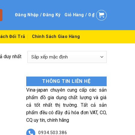
Đăng Nhập / Đăng Ký
Giỏ Hàng /
0
₫
ách Đổi Trả
Chính Sách Giao Hàng
uả duy nhất
THÔNG TIN LIÊN HỆ
Vina-japan chuyên cung cấp các sản
phẩm đồ gia dụng chất lượng và giá
cả tốt nhất thị trường. Tất cả sản
phẩm đều có đầy đủ hóa đơn VAT, CO,
CQ uy tín, chính hãng
0934.503.386