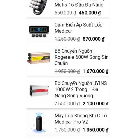
Metis 16 Đầu Đa Năng
1.990.000 ₫.
là:
1.680.000 ₫.
Giá
Giá
650.000
₫
450.000
₫
gốc
hiện
Cảm Biến Áp Suất Lốp
là:
tại
Medicar
650.000 ₫.
là:
450.000 ₫.
Giá
Giá
1.250.000
₫
870.000
₫
gốc
hiện
Bộ Chuyển Nguồn
là:
tại
Rogerele 600W Sóng Sin
1.250.000 ₫.
là:
Chuẩn
870.000 ₫.
Giá
Giá
1.950.000
₫
1.670.000
₫
gốc
hiện
Bộ Chuyển Nguồn JYINS
là:
tại
1000W 2 Trong 1 Đa
1.950.000 ₫.
là:
Năng Sóng Vuông
1.670.000 ₫.
Giá
Giá
2.650.000
₫
2.100.000
₫
gốc
hiện
Máy Lọc Không Khí Ô Tô
là:
tại
Medicar Pro V2
2.650.000 ₫.
là:
2.100.000 ₫.
Giá
Giá
1.750.000
₫
1.350.000
₫
gốc
hiện