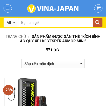
Skip
to
content
Tìm
kiếm:
TRANG CHỦ
/
SẢN PHẨM ĐƯỢC GẮN THẺ “KÍCH BÌNH
ẮC QUY XE HƠI YESPER ARMOR MINI”
LỌC
-23%