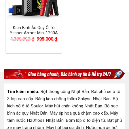
Kích Bình Ắc Quy Ô Tô
Yesper Armor Mini 1200A
Giá
Giá
1.300.000
₫
995.000
₫
gốc
hiện
là:
tại
1.300.000 ₫.
là:
995.000 ₫.
Tìm kiếm nhiều:
Bột thông cống Nhật Bản
.
Bạt phủ xe ô tô
3 lớp cao cấp
.
Băng keo chống thấm Sakyse Nhật Bản
.
Bộ
kích nổ ô tô Soulor
.
Máy hút chân không Nhật Bản
.
Bộ sạc
bình ắc quy Nhật Bản
.
Máy ép hoa quả chậm cao cấp
.
Máy
tăm nước H20floss Nhật Bản
.
Bơm lốp ô tô điện tử
.
Bạt phủ
xe máy tráng nhôm
.
Máy hút bụi gia đình
.
Nước hoa xe hơi