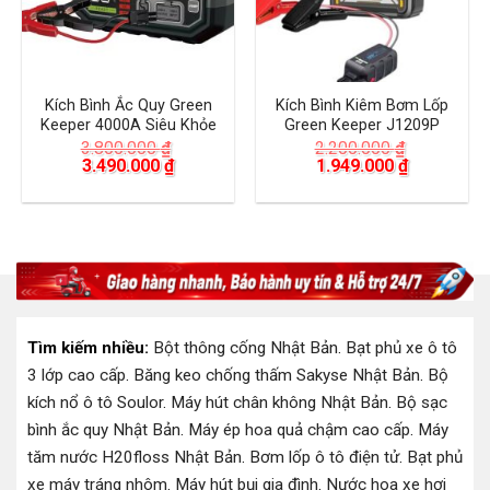
Kích Bình Ắc Quy Green
Kích Bình Kiêm Bơm Lốp
Keeper 4000A Siêu Khỏe
Green Keeper J1209P
3.800.000
₫
2.200.000
₫
Giá
Giá
Giá
Giá
3.490.000
₫
1.949.000
₫
gốc
hiện
gốc
hiện
là:
tại
là:
tại
3.800.000 ₫.
là:
2.200.000 ₫.
là:
3.490.000 ₫.
1.949.000 
Tìm kiếm nhiều:
Bột thông cống Nhật Bản
.
Bạt phủ xe ô tô
3 lớp cao cấp
.
Băng keo chống thấm Sakyse Nhật Bản
.
Bộ
kích nổ ô tô Soulor
.
Máy hút chân không Nhật Bản
.
Bộ sạc
bình ắc quy Nhật Bản
.
Máy ép hoa quả chậm cao cấp
.
Máy
tăm nước H20floss Nhật Bản
.
Bơm lốp ô tô điện tử
.
Bạt phủ
xe máy tráng nhôm
.
Máy hút bụi gia đình
.
Nước hoa xe hơi