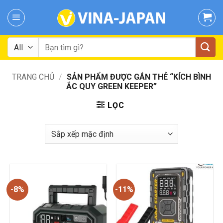
Skip
to
content
Tìm
kiếm:
TRANG CHỦ
/
SẢN PHẨM ĐƯỢC GẮN THẺ “KÍCH BÌNH
ẮC QUY GREEN KEEPER”
LỌC
-8%
-11%