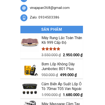
vinajapan368@gmail.com
Zalo: 0934503386
SẢN PHẨM
Máy Rung Lắc Toàn Thân
K6 999 Cấp Độ
Được xếp
Giá
Giá
3.550.000
₫
2.950.000
₫
hạng
5.00
gốc
hiện
5 sao
Bơm Lốp Không Dây
là:
tại
Jumbotec B01 Plus
3.550.000 ₫.
là:
2.950.000 ₫.
Giá
Giá
950.000
₫
499.000
₫
gốc
hiện
Cảm Biến Áp Suất Lốp Ô
là:
tại
Tô 70mai T05 Van Ngoài
950.000 ₫.
là:
499.000 ₫.
Giá
Giá
1.990.000
₫
1.680.000
₫
gốc
hiện
Máy Massage Cầm Tay
là:
tại