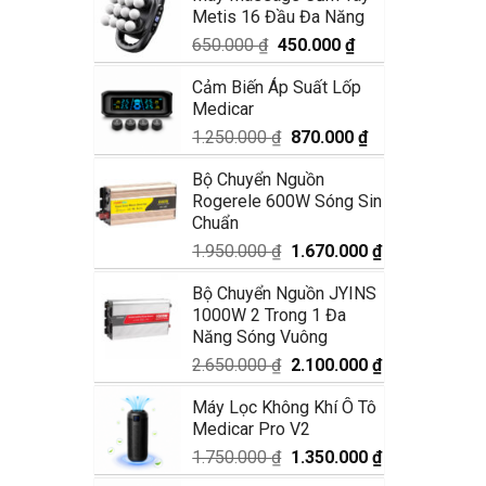
Metis 16 Đầu Đa Năng
1.990.000 ₫.
là:
1.680.000 ₫.
Giá
Giá
650.000
₫
450.000
₫
gốc
hiện
Cảm Biến Áp Suất Lốp
là:
tại
Medicar
650.000 ₫.
là:
450.000 ₫.
Giá
Giá
1.250.000
₫
870.000
₫
gốc
hiện
Bộ Chuyển Nguồn
là:
tại
Rogerele 600W Sóng Sin
1.250.000 ₫.
là:
Chuẩn
870.000 ₫.
Giá
Giá
1.950.000
₫
1.670.000
₫
gốc
hiện
Bộ Chuyển Nguồn JYINS
là:
tại
1000W 2 Trong 1 Đa
1.950.000 ₫.
là:
Năng Sóng Vuông
1.670.000 ₫.
Giá
Giá
2.650.000
₫
2.100.000
₫
gốc
hiện
Máy Lọc Không Khí Ô Tô
là:
tại
Medicar Pro V2
2.650.000 ₫.
là:
2.100.000 ₫.
Giá
Giá
1.750.000
₫
1.350.000
₫
gốc
hiện