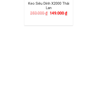
Keo Siêu Dính X2000 Thái
Lan
Giá
Giá
250.000
₫
149.000
₫
gốc
hiện
là:
tại
250.000 ₫.
là:
149.000 ₫.