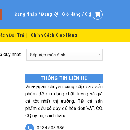
Đăng Nhập / Đăng Ký
Giỏ Hàng /
0
₫
ách Đổi Trả
Chính Sách Giao Hàng
uả duy nhất
THÔNG TIN LIÊN HỆ
Vina-japan chuyên cung cấp các sản
phẩm đồ gia dụng chất lượng và giá
cả tốt nhất thị trường. Tất cả sản
phẩm đều có đầy đủ hóa đơn VAT, CO,
CQ uy tín, chính hãng
0934.503.386