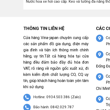
Nước hoa xe hơi cao cấp
.
Keo vá tường đa năng th
THÔNG TIN LIÊN HỆ
CÁC C
Cửa hàng Vina-japan chuyên cung cấp
Cơ
các sản phẩm đồ gia dụng, điện máy
Ph
gia đình và tiện ích thông minh chính
Cơ
hãng, uy tín.Tất cả hàng hóa tại cửa
Ph
hàng đều đảm bảo đầy đủ hóa đơn
Đống Đa
VAT, rõ ràng về nguồn gốc xuất xứ, đi
kèm kiểm định chất lượng CO, CQ uy
Cơ
tín, giúp khách hàng hoàn toàn yên tâm
Ph
khi sử dụng.
Chí Minh
Hotline: 0934.503.386 (Zalo)
Cơ
Tr
Bảo hành: 0842.029.787