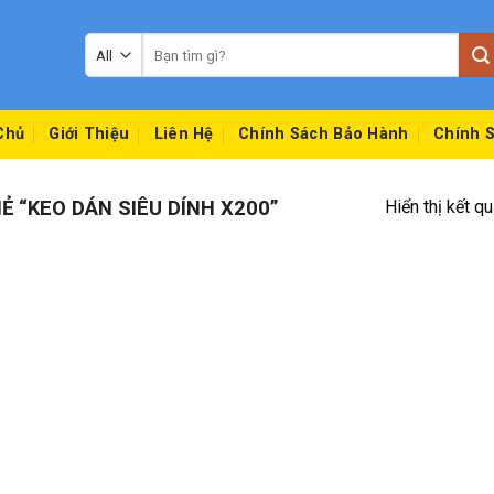
Tìm
kiếm:
Chủ
Giới Thiệu
Liên Hệ
Chính Sách Bảo Hành
Chính S
 “KEO DÁN SIÊU DÍNH X200”
Hiển thị kết q