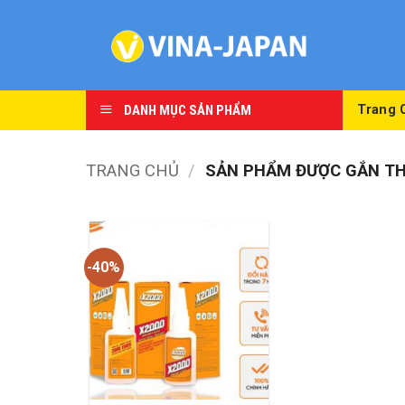
Skip
to
content
DANH MỤC SẢN PHẨM
Trang 
TRANG CHỦ
/
SẢN PHẨM ĐƯỢC GẮN THẺ
-40%