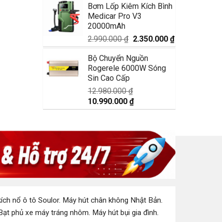
Bơm Lốp Kiêm Kích Bình
là:
tại
Medicar Pro V3
1.750.000 ₫.
là:
20000mAh
1.350.000 ₫.
Giá
Giá
2.990.000
₫
2.350.000
₫
gốc
hiện
Bộ Chuyển Nguồn
là:
tại
Rogerele 6000W Sóng
2.990.000 ₫.
là:
Sin Cao Cấp
2.350.000 ₫.
12.980.000
₫
Giá
Giá
10.990.000
₫
gốc
hiện
là:
tại
12.980.000 ₫.
là:
10.990.000 ₫.
ích nổ ô tô Soulor
.
Máy hút chân không Nhật Bản
.
Bạt phủ xe máy tráng nhôm
.
Máy hút bụi gia đình
.