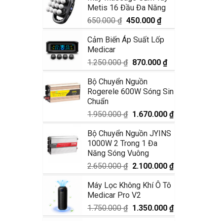
Metis 16 Đầu Đa Năng
1.990.000 ₫.
là:
1.680.000 ₫.
Giá
Giá
650.000
₫
450.000
₫
gốc
hiện
Cảm Biến Áp Suất Lốp
là:
tại
Medicar
650.000 ₫.
là:
450.000 ₫.
Giá
Giá
1.250.000
₫
870.000
₫
gốc
hiện
Bộ Chuyển Nguồn
là:
tại
Rogerele 600W Sóng Sin
1.250.000 ₫.
là:
Chuẩn
870.000 ₫.
Giá
Giá
1.950.000
₫
1.670.000
₫
gốc
hiện
Bộ Chuyển Nguồn JYINS
là:
tại
1000W 2 Trong 1 Đa
1.950.000 ₫.
là:
Năng Sóng Vuông
1.670.000 ₫.
Giá
Giá
2.650.000
₫
2.100.000
₫
gốc
hiện
Máy Lọc Không Khí Ô Tô
là:
tại
Medicar Pro V2
2.650.000 ₫.
là:
2.100.000 ₫.
Giá
Giá
1.750.000
₫
1.350.000
₫
gốc
hiện