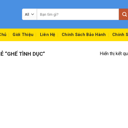
Tìm
kiếm:
Chủ
Giới Thiệu
Liên Hệ
Chính Sách Bảo Hành
Chính S
 “GHẾ TÌNH DỤC”
Hiển thị kết q