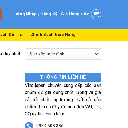
Đăng Nhập / Đăng Ký
Giỏ Hàng /
0
₫
ách Đổi Trả
Chính Sách Giao Hàng
uả duy nhất
THÔNG TIN LIÊN HỆ
Vina-japan chuyên cung cấp các sản
phẩm đồ gia dụng chất lượng và giá
cả tốt nhất thị trường. Tất cả sản
phẩm đều có đầy đủ hóa đơn VAT, CO,
CQ uy tín, chính hãng
0934.503.386