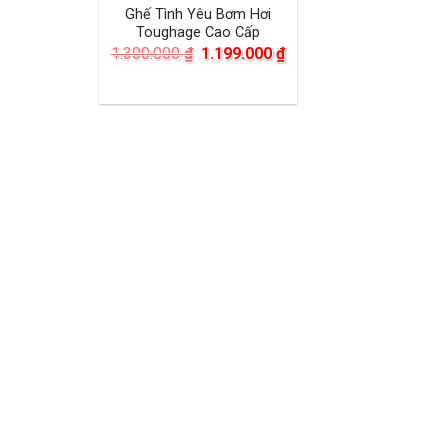
Ghế Tình Yêu Bơm Hơi
Toughage Cao Cấp
Giá
Giá
1.300.000
₫
1.199.000
₫
gốc
hiện
là:
tại
1.300.000 ₫.
là:
1.199.000 ₫.