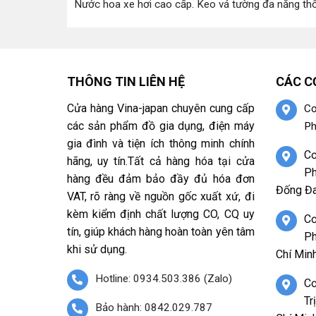
Nước hoa xe hơi cao cấp
.
Keo vá tường đa năng th
THÔNG TIN LIÊN HỆ
CÁC C
Cửa hàng Vina-japan chuyên cung cấp
Cơ
các sản phẩm đồ gia dụng, điện máy
Ph
gia đình và tiện ích thông minh chính
Cơ
hãng, uy tín.Tất cả hàng hóa tại cửa
Ph
hàng đều đảm bảo đầy đủ hóa đơn
Đống Đa
VAT, rõ ràng về nguồn gốc xuất xứ, đi
kèm kiểm định chất lượng CO, CQ uy
Cơ
tín, giúp khách hàng hoàn toàn yên tâm
Ph
khi sử dụng.
Chí Minh
Hotline: 0934.503.386 (Zalo)
Cơ
Tr
Bảo hành: 0842.029.787