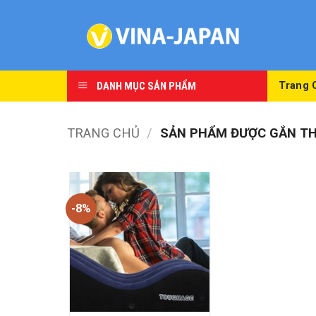
Skip
to
content
DANH MỤC SẢN PHẨM
Trang 
TRANG CHỦ
/
SẢN PHẨM ĐƯỢC GẮN THẺ
-8%