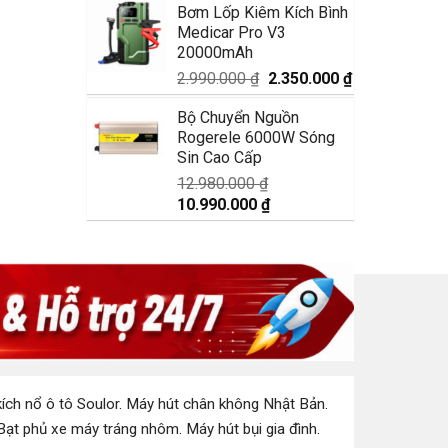
Bơm Lốp Kiêm Kích Bình
là:
tại
Medicar Pro V3
1.750.000 ₫.
là:
20000mAh
1.350.000 ₫.
Giá
Giá
2.990.000
₫
2.350.000
₫
gốc
hiện
Bộ Chuyển Nguồn
là:
tại
Rogerele 6000W Sóng
2.990.000 ₫.
là:
Sin Cao Cấp
2.350.000 ₫.
12.980.000
₫
Giá
Giá
10.990.000
₫
gốc
hiện
là:
tại
12.980.000 ₫.
là:
10.990.000 ₫.
ích nổ ô tô Soulor
.
Máy hút chân không Nhật Bản
.
Bạt phủ xe máy tráng nhôm
.
Máy hút bụi gia đình
.