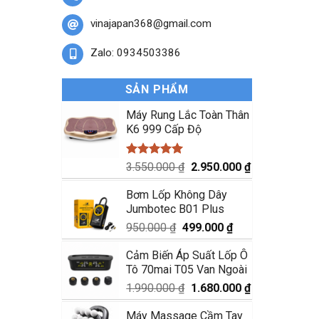
vinajapan368@gmail.com
Zalo: 0934503386
SẢN PHẨM
Máy Rung Lắc Toàn Thân
K6 999 Cấp Độ
Được xếp
Giá
Giá
3.550.000
₫
2.950.000
₫
hạng
5.00
gốc
hiện
5 sao
Bơm Lốp Không Dây
là:
tại
Jumbotec B01 Plus
3.550.000 ₫.
là:
2.950.000 ₫.
Giá
Giá
950.000
₫
499.000
₫
gốc
hiện
Cảm Biến Áp Suất Lốp Ô
là:
tại
Tô 70mai T05 Van Ngoài
950.000 ₫.
là:
499.000 ₫.
Giá
Giá
1.990.000
₫
1.680.000
₫
gốc
hiện
Máy Massage Cầm Tay
là:
tại