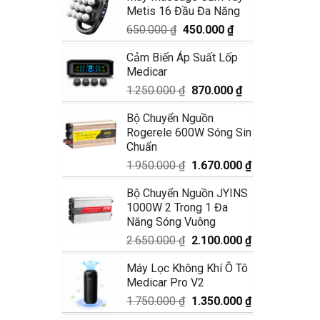
Metis 16 Đầu Đa Năng
1.990.000 ₫.
là:
1.680.000 ₫.
Giá
Giá
650.000
₫
450.000
₫
gốc
hiện
Cảm Biến Áp Suất Lốp
là:
tại
Medicar
650.000 ₫.
là:
450.000 ₫.
Giá
Giá
1.250.000
₫
870.000
₫
gốc
hiện
Bộ Chuyển Nguồn
là:
tại
Rogerele 600W Sóng Sin
1.250.000 ₫.
là:
Chuẩn
870.000 ₫.
Giá
Giá
1.950.000
₫
1.670.000
₫
gốc
hiện
Bộ Chuyển Nguồn JYINS
là:
tại
1000W 2 Trong 1 Đa
1.950.000 ₫.
là:
Năng Sóng Vuông
1.670.000 ₫.
Giá
Giá
2.650.000
₫
2.100.000
₫
gốc
hiện
Máy Lọc Không Khí Ô Tô
là:
tại
Medicar Pro V2
2.650.000 ₫.
là:
2.100.000 ₫.
Giá
Giá
1.750.000
₫
1.350.000
₫
gốc
hiện