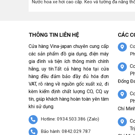
Nước hoa xe hơi cao cấp
.
Keo vá tường đa năng th
THÔNG TIN LIÊN HỆ
CÁC C
Cửa hàng Vina-japan chuyên cung cấp
Cơ
các sản phẩm đồ gia dụng, điện máy
Ph
gia đình và tiện ích thông minh chính
Cơ
hãng, uy tín.Tất cả hàng hóa tại cửa
Ph
hàng đều đảm bảo đầy đủ hóa đơn
Đống Đa
VAT, rõ ràng về nguồn gốc xuất xứ, đi
kèm kiểm định chất lượng CO, CQ uy
Cơ
tín, giúp khách hàng hoàn toàn yên tâm
Ph
khi sử dụng.
Chí Minh
Hotline: 0934.503.386 (Zalo)
Cơ
Tr
Bảo hành: 0842.029.787