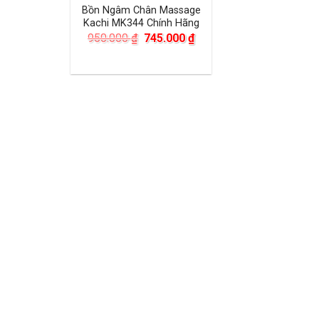
Bồn Ngâm Chân Massage
Kachi MK344 Chính Hãng
Giá
Giá
950.000
₫
745.000
₫
gốc
hiện
là:
tại
950.000 ₫.
là:
745.000 ₫.