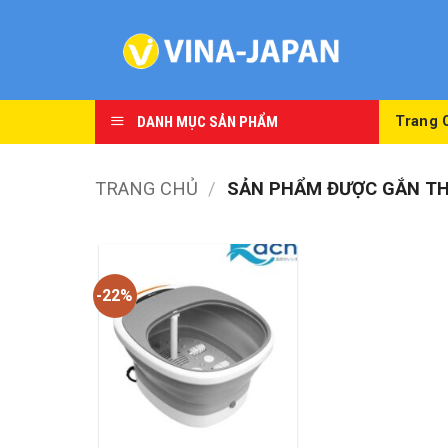
Skip
to
content
DANH MỤC SẢN PHẨM
Trang 
TRANG CHỦ
/
SẢN PHẨM ĐƯỢC GẮN TH
-22%