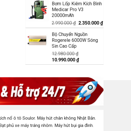
Bơm Lốp Kiêm Kích Bình
là:
tại
Medicar Pro V3
1.750.000 ₫.
là:
20000mAh
1.350.000 ₫.
Giá
Giá
2.990.000
₫
2.350.000
₫
gốc
hiện
Bộ Chuyển Nguồn
là:
tại
Rogerele 6000W Sóng
2.990.000 ₫.
là:
Sin Cao Cấp
2.350.000 ₫.
12.980.000
₫
Giá
Giá
10.990.000
₫
gốc
hiện
là:
tại
12.980.000 ₫.
là:
10.990.000 ₫.
ích nổ ô tô Soulor
.
Máy hút chân không Nhật Bản
.
Bạt phủ xe máy tráng nhôm
.
Máy hút bụi gia đình
.