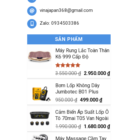
vinajapan368@gmail.com
Zalo: 0934503386
SẢN PHẨM
Máy Rung Lắc Toàn Thân
K6 999 Cấp Độ
Được xếp
Giá
Giá
3.550.000
₫
2.950.000
₫
hạng
5.00
gốc
hiện
5 sao
Bơm Lốp Không Dây
là:
tại
Jumbotec B01 Plus
3.550.000 ₫.
là:
2.950.000 ₫.
Giá
Giá
950.000
₫
499.000
₫
gốc
hiện
Cảm Biến Áp Suất Lốp Ô
là:
tại
Tô 70mai T05 Van Ngoài
950.000 ₫.
là:
499.000 ₫.
Giá
Giá
1.990.000
₫
1.680.000
₫
gốc
hiện
Máy Massage Cầm Tay
là:
tại