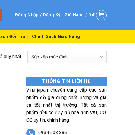
Đăng Nhập / Đăng Ký
Giỏ Hàng /
0
₫
ách Đổi Trả
Chính Sách Giao Hàng
uả duy nhất
THÔNG TIN LIÊN HỆ
Vina-japan chuyên cung cấp các sản
phẩm đồ gia dụng chất lượng và giá
cả tốt nhất thị trường. Tất cả sản
phẩm đều có đầy đủ hóa đơn VAT, CO,
CQ uy tín, chính hãng
0934.503.386