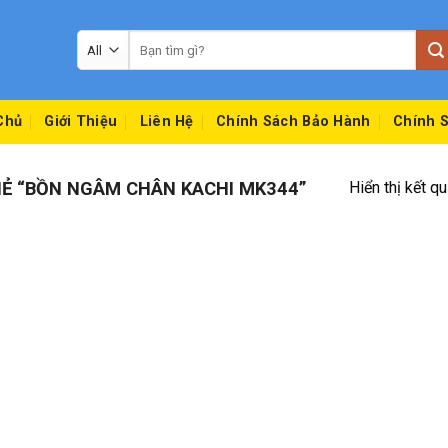
Tìm
kiếm:
Chủ
Giới Thiệu
Liên Hệ
Chính Sách Bảo Hành
Chính S
Ẻ “BỒN NGÂM CHÂN KACHI MK344”
Hiển thị kết q