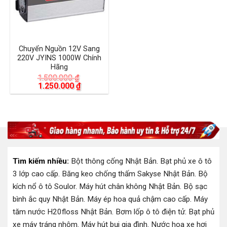
Chuyển Nguồn 12V Sang
220V JYINS 1000W Chính
Hãng
1.500.000
₫
Giá
Giá
1.250.000
₫
gốc
hiện
là:
tại
1.500.000 ₫.
là:
1.250.000 ₫.
Tìm kiếm nhiều:
Bột thông cống Nhật Bản
.
Bạt phủ xe ô tô
3 lớp cao cấp
.
Băng keo chống thấm Sakyse Nhật Bản
.
Bộ
kích nổ ô tô Soulor
.
Máy hút chân không Nhật Bản
.
Bộ sạc
bình ắc quy Nhật Bản
.
Máy ép hoa quả chậm cao cấp
.
Máy
tăm nước H20floss Nhật Bản
.
Bơm lốp ô tô điện tử
.
Bạt phủ
xe máy tráng nhôm
.
Máy hút bụi gia đình
.
Nước hoa xe hơi