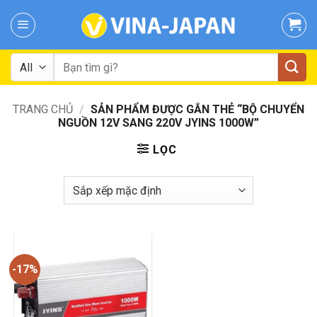
Skip
to
content
Tìm
kiếm:
TRANG CHỦ
/
SẢN PHẨM ĐƯỢC GẮN THẺ “BỘ CHUYỂN
NGUỒN 12V SANG 220V JYINS 1000W”
LỌC
-17%