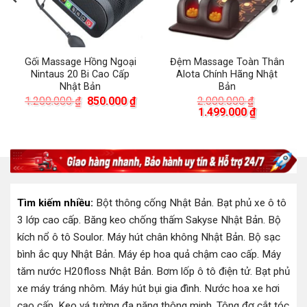
Gối Massage Hồng Ngoại
Đệm Massage Toàn Thân
Nintaus 20 Bi Cao Cấp
Alota Chính Hãng Nhật
Nhật Bản
Bản
á
Giá
Giá
1.200.000
₫
850.000
₫
2.000.000
₫
ện
gốc
hiện
Giá
Giá
1.499.000
₫
là:
tại
gốc
hiện
1.200.000 ₫.
là:
là:
tại
.000 ₫.
850.000 ₫.
2.000.000 ₫.
là:
1.499.000 
Tìm kiếm nhiều:
Bột thông cống Nhật Bản
.
Bạt phủ xe ô tô
3 lớp cao cấp
.
Băng keo chống thấm Sakyse Nhật Bản
.
Bộ
kích nổ ô tô Soulor
.
Máy hút chân không Nhật Bản
.
Bộ sạc
bình ắc quy Nhật Bản
.
Máy ép hoa quả chậm cao cấp
.
Máy
tăm nước H20floss Nhật Bản
.
Bơm lốp ô tô điện tử
.
Bạt phủ
xe máy tráng nhôm
.
Máy hút bụi gia đình
.
Nước hoa xe hơi
cao cấp
.
Keo vá tường đa năng thông minh
.
Tông đơ cắt tóc