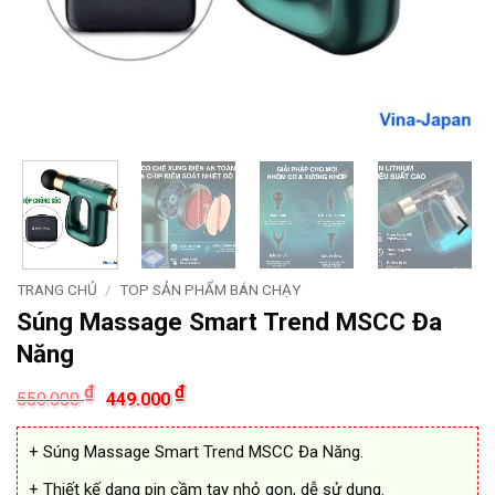
TRANG CHỦ
/
TOP SẢN PHẨM BÁN CHẠY
Súng Massage Smart Trend MSCC Đa
Năng
Giá
Giá
₫
₫
550.000
449.000
gốc
hiện
là:
tại
550.000 ₫.
là:
+ Súng Massage Smart Trend MSCC Đa Năng.
449.000 ₫.
+ Thiết kế dạng pin cầm tay nhỏ gọn, dễ sử dụng.