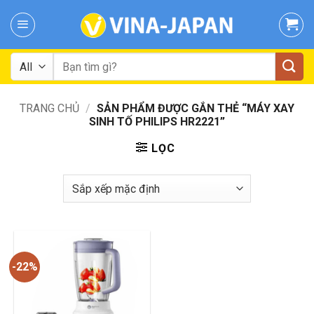
Skip
to
content
Tìm
kiếm:
TRANG CHỦ
/
SẢN PHẨM ĐƯỢC GẮN THẺ “MÁY XAY
SINH TỐ PHILIPS HR2221”
LỌC
-22%