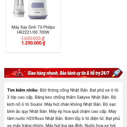
Máy Xay Sinh Tố Philips
HR2221/00 700W
1.650.000
₫
Giá
Giá
1.290.000
₫
gốc
hiện
là:
tại
1.650.000 ₫.
là:
1.290.000 ₫.
Tìm kiếm nhiều:
Bột thông cống Nhật Bản
.
Bạt phủ xe ô tô
3 lớp cao cấp
.
Băng keo chống thấm Sakyse Nhật Bản
.
Bộ
kích nổ ô tô Soulor
.
Máy hút chân không Nhật Bản
.
Bộ sạc
bình ắc quy Nhật Bản
.
Máy ép hoa quả chậm cao cấp
.
Máy
tăm nước H20floss Nhật Bản
.
Bơm lốp ô tô điện tử
.
Bạt phủ
xe máy tráng nhôm
.
Máy hút bụi gia đình
.
Nước hoa xe hơi