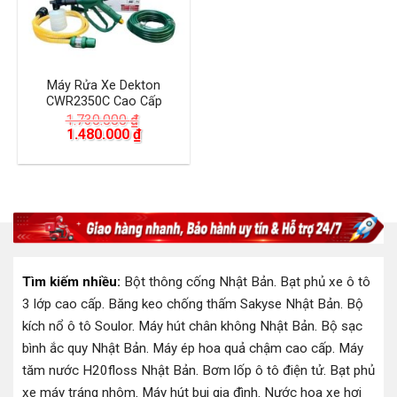
Máy Rửa Xe Dekton
CWR2350C Cao Cấp
1.730.000
₫
Giá
Giá
1.480.000
₫
gốc
hiện
là:
tại
1.730.000 ₫.
là:
1.480.000 ₫.
Tìm kiếm nhiều:
Bột thông cống Nhật Bản
.
Bạt phủ xe ô tô
3 lớp cao cấp
.
Băng keo chống thấm Sakyse Nhật Bản
.
Bộ
kích nổ ô tô Soulor
.
Máy hút chân không Nhật Bản
.
Bộ sạc
bình ắc quy Nhật Bản
.
Máy ép hoa quả chậm cao cấp
.
Máy
tăm nước H20floss Nhật Bản
.
Bơm lốp ô tô điện tử
.
Bạt phủ
xe máy tráng nhôm
.
Máy hút bụi gia đình
.
Nước hoa xe hơi