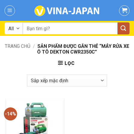
Skip
to
content
Tìm
kiếm:
TRANG CHỦ
/
SẢN PHẨM ĐƯỢC GẮN THẺ “MÁY RỬA XE
Ô TÔ DEKTON CWR2350C”
LỌC
-14%