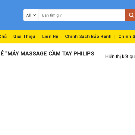
Tìm
kiếm:
Chủ
Giới Thiệu
Liên Hệ
Chính Sách Bảo Hành
Chính S
 “MÁY MASSAGE CẦM TAY PHILIPS
Hiển thị kết q