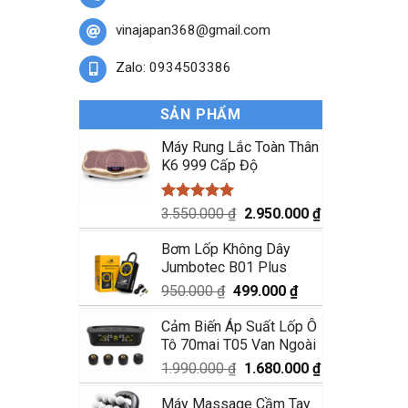
vinajapan368@gmail.com
Zalo: 0934503386
SẢN PHẨM
Máy Rung Lắc Toàn Thân
K6 999 Cấp Độ
Được xếp
Giá
Giá
3.550.000
₫
2.950.000
₫
hạng
5.00
gốc
hiện
5 sao
Bơm Lốp Không Dây
là:
tại
Jumbotec B01 Plus
3.550.000 ₫.
là:
2.950.000 ₫.
Giá
Giá
950.000
₫
499.000
₫
gốc
hiện
Cảm Biến Áp Suất Lốp Ô
là:
tại
Tô 70mai T05 Van Ngoài
950.000 ₫.
là:
499.000 ₫.
Giá
Giá
1.990.000
₫
1.680.000
₫
gốc
hiện
Máy Massage Cầm Tay
là:
tại