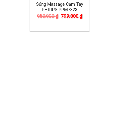
Súng Massage Cầm Tay
PHILIPS PPM7323
Giá
Giá
950.000
₫
799.000
₫
gốc
hiện
là:
tại
950.000 ₫.
là:
799.000 ₫.