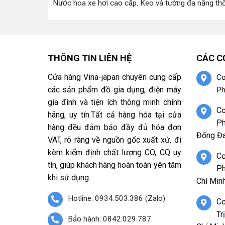
Nước hoa xe hơi cao cấp
.
Keo vá tường đa năng th
THÔNG TIN LIÊN HỆ
CÁC C
Cửa hàng Vina-japan chuyên cung cấp
Cơ
các sản phẩm đồ gia dụng, điện máy
Ph
gia đình và tiện ích thông minh chính
Cơ
hãng, uy tín.Tất cả hàng hóa tại cửa
Ph
hàng đều đảm bảo đầy đủ hóa đơn
Đống Đa
VAT, rõ ràng về nguồn gốc xuất xứ, đi
kèm kiểm định chất lượng CO, CQ uy
Cơ
tín, giúp khách hàng hoàn toàn yên tâm
Ph
khi sử dụng.
Chí Minh
Hotline: 0934.503.386 (Zalo)
Cơ
Tr
Bảo hành: 0842.029.787