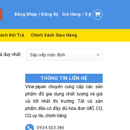
Đăng Nhập / Đăng Ký
Giỏ Hàng /
0
₫
ách Đổi Trả
Chính Sách Giao Hàng
uả duy nhất
THÔNG TIN LIÊN HỆ
Vina-japan chuyên cung cấp các sản
phẩm đồ gia dụng chất lượng và giá
cả tốt nhất thị trường. Tất cả sản
phẩm đều có đầy đủ hóa đơn VAT, CO,
CQ uy tín, chính hãng
0934.503.386