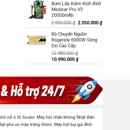
Bơm Lốp Kiêm Kích Bình
là:
tại
Medicar Pro V3
1.750.000 ₫.
là:
20000mAh
1.350.000 ₫.
Giá
Giá
2.990.000
₫
2.350.000
₫
gốc
hiện
Bộ Chuyển Nguồn
là:
tại
Rogerele 6000W Sóng
2.990.000 ₫.
là:
Sin Cao Cấp
2.350.000 ₫.
12.980.000
₫
Giá
Giá
10.990.000
₫
gốc
hiện
là:
tại
12.980.000 ₫.
là:
10.990.000 ₫.
ích nổ ô tô Soulor
.
Máy hút chân không Nhật Bản
.
Bạt phủ xe máy tráng nhôm
.
Máy hút bụi gia đình
.