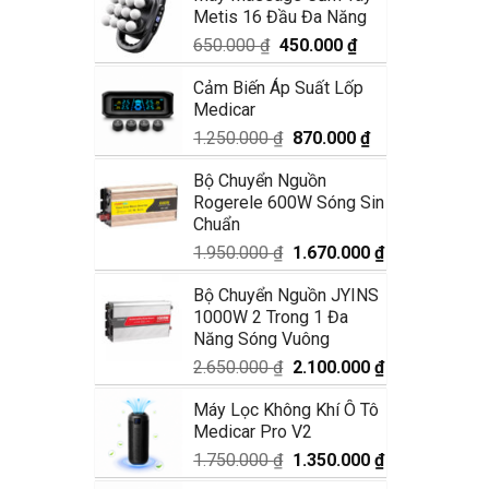
Metis 16 Đầu Đa Năng
1.990.000 ₫.
là:
1.680.000 ₫.
Giá
Giá
650.000
₫
450.000
₫
gốc
hiện
Cảm Biến Áp Suất Lốp
là:
tại
Medicar
650.000 ₫.
là:
450.000 ₫.
Giá
Giá
1.250.000
₫
870.000
₫
gốc
hiện
Bộ Chuyển Nguồn
là:
tại
Rogerele 600W Sóng Sin
1.250.000 ₫.
là:
Chuẩn
870.000 ₫.
Giá
Giá
1.950.000
₫
1.670.000
₫
gốc
hiện
Bộ Chuyển Nguồn JYINS
là:
tại
1000W 2 Trong 1 Đa
1.950.000 ₫.
là:
Năng Sóng Vuông
1.670.000 ₫.
Giá
Giá
2.650.000
₫
2.100.000
₫
gốc
hiện
Máy Lọc Không Khí Ô Tô
là:
tại
Medicar Pro V2
2.650.000 ₫.
là:
2.100.000 ₫.
Giá
Giá
1.750.000
₫
1.350.000
₫
gốc
hiện