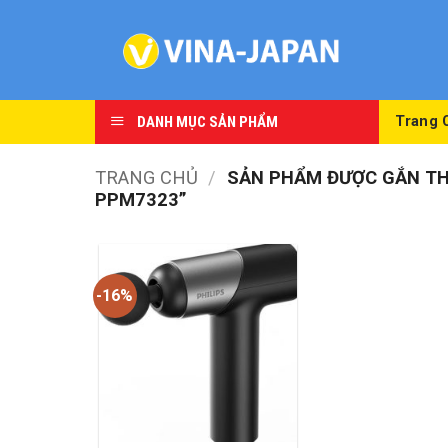
Skip
to
content
DANH MỤC SẢN PHẨM
Trang 
TRANG CHỦ
/
SẢN PHẨM ĐƯỢC GẮN THẺ
PPM7323”
-16%