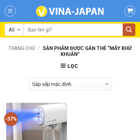
Skip
to
content
Tìm
kiếm:
TRANG CHỦ
/
SẢN PHẨM ĐƯỢC GẮN THẺ “MÁY KHỬ
KHUẨN”
LỌC
-37%