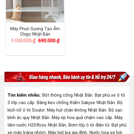
Máy Phun Sương Tạo Ẩm
Chigo Nhật Bản
Giá
Giá
1.100.000
₫
690.000
₫
gốc
hiện
là:
tại
1.100.000 ₫.
là:
690.000 ₫.
Tìm kiếm nhiều:
Bột thông cống Nhật Bản
.
Bạt phủ xe ô tô
3 lớp cao cấp
.
Băng keo chống thấm Sakyse Nhật Bản
.
Bộ
kích nổ ô tô Soulor
.
Máy hút chân không Nhật Bản
.
Bộ sạc
bình ắc quy Nhật Bản
.
Máy ép hoa quả chậm cao cấp
.
Máy
tăm nước H20floss Nhật Bản
.
Bơm lốp ô tô điện tử
.
Bạt phủ
xe máy tráng nhôm
.
Máy hút bụi gia đình
.
Nước hoa xe hơi