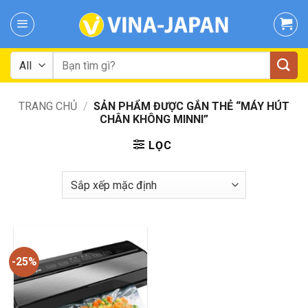
Skip
to
content
Tìm
kiếm:
TRANG CHỦ
/
SẢN PHẨM ĐƯỢC GẮN THẺ “MÁY HÚT
CHÂN KHÔNG MINNI”
LỌC
-25%