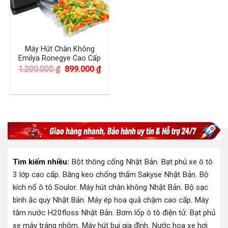
Máy Hút Chân Không
Emilya Ronegye Cao Cấp
Giá
Giá
1.200.000
₫
899.000
₫
gốc
hiện
là:
tại
1.200.000 ₫.
là:
899.000 ₫.
Tìm kiếm nhiều:
Bột thông cống Nhật Bản
.
Bạt phủ xe ô tô
3 lớp cao cấp
.
Băng keo chống thấm Sakyse Nhật Bản
.
Bộ
kích nổ ô tô Soulor
.
Máy hút chân không Nhật Bản
.
Bộ sạc
bình ắc quy Nhật Bản
.
Máy ép hoa quả chậm cao cấp
.
Máy
tăm nước H20floss Nhật Bản
.
Bơm lốp ô tô điện tử
.
Bạt phủ
xe máy tráng nhôm
.
Máy hút bụi gia đình
.
Nước hoa xe hơi