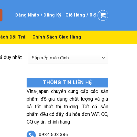
Đăng Nhập / Đăng Ký
Giỏ Hàng /
0
₫
ách Đổi Trả
Chính Sách Giao Hàng
uả duy nhất
THÔNG TIN LIÊN HỆ
Vina-japan chuyên cung cấp các sản
phẩm đồ gia dụng chất lượng và giá
cả tốt nhất thị trường. Tất cả sản
phẩm đều có đầy đủ hóa đơn VAT, CO,
CQ uy tín, chính hãng
0934.503.386