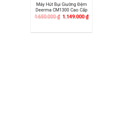
Máy Hút Bụi Giường Đệm
Deerma CM1300 Cao Cấp
Giá
Giá
1.650.000
₫
1.149.000
₫
gốc
hiện
là:
tại
1.650.000 ₫.
là:
1.149.000 ₫.