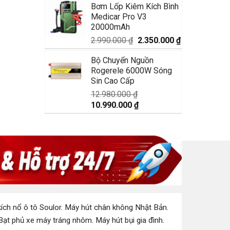
Bơm Lốp Kiêm Kích Bình
là:
tại
Medicar Pro V3
1.750.000 ₫.
là:
20000mAh
1.350.000 ₫.
Giá
Giá
2.990.000
₫
2.350.000
₫
gốc
hiện
Bộ Chuyển Nguồn
là:
tại
Rogerele 6000W Sóng
2.990.000 ₫.
là:
Sin Cao Cấp
2.350.000 ₫.
12.980.000
₫
Giá
Giá
10.990.000
₫
gốc
hiện
là:
tại
12.980.000 ₫.
là:
10.990.000 ₫.
ích nổ ô tô Soulor
.
Máy hút chân không Nhật Bản
.
Bạt phủ xe máy tráng nhôm
.
Máy hút bụi gia đình
.