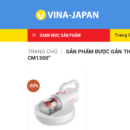
Skip
to
content
DANH MỤC SẢN PHẨM
Trang 
TRANG CHỦ
/
SẢN PHẨM ĐƯỢC GẮN THẺ
CM1300”
-30%