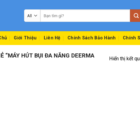
Tìm
kiếm:
Chủ
Giới Thiệu
Liên Hệ
Chính Sách Bảo Hành
Chính S
 “MÁY HÚT BỤI ĐA NĂNG DEERMA
Hiển thị kết q