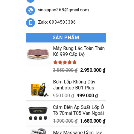
vinajapan368@gmail.com
Zalo: 0934503386
SẢN PHẨM
Máy Rung Lắc Toàn Thân
K6 999 Cấp Độ
Được xếp
Giá
Giá
3.550.000
₫
2.950.000
₫
hạng
5.00
gốc
hiện
5 sao
Bơm Lốp Không Dây
là:
tại
Jumbotec B01 Plus
3.550.000 ₫.
là:
2.950.000 ₫.
Giá
Giá
950.000
₫
499.000
₫
gốc
hiện
Cảm Biến Áp Suất Lốp Ô
là:
tại
Tô 70mai T05 Van Ngoài
950.000 ₫.
là:
499.000 ₫.
Giá
Giá
1.990.000
₫
1.680.000
₫
gốc
hiện
Máy Massage Cầm Tay
là:
tại