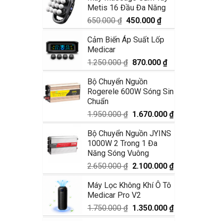
Metis 16 Đầu Đa Năng
1.990.000 ₫.
là:
1.680.000 ₫.
Giá
Giá
650.000
₫
450.000
₫
gốc
hiện
Cảm Biến Áp Suất Lốp
là:
tại
Medicar
650.000 ₫.
là:
450.000 ₫.
Giá
Giá
1.250.000
₫
870.000
₫
gốc
hiện
Bộ Chuyển Nguồn
là:
tại
Rogerele 600W Sóng Sin
1.250.000 ₫.
là:
Chuẩn
870.000 ₫.
Giá
Giá
1.950.000
₫
1.670.000
₫
gốc
hiện
Bộ Chuyển Nguồn JYINS
là:
tại
1000W 2 Trong 1 Đa
1.950.000 ₫.
là:
Năng Sóng Vuông
1.670.000 ₫.
Giá
Giá
2.650.000
₫
2.100.000
₫
gốc
hiện
Máy Lọc Không Khí Ô Tô
là:
tại
Medicar Pro V2
2.650.000 ₫.
là:
2.100.000 ₫.
Giá
Giá
1.750.000
₫
1.350.000
₫
gốc
hiện