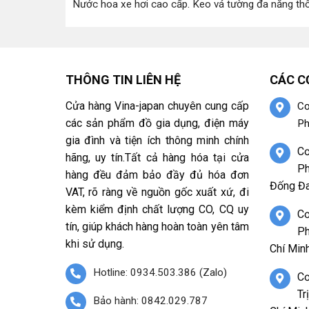
Nước hoa xe hơi cao cấp
.
Keo vá tường đa năng th
THÔNG TIN LIÊN HỆ
CÁC C
Cửa hàng Vina-japan chuyên cung cấp
Cơ
các sản phẩm đồ gia dụng, điện máy
Ph
gia đình và tiện ích thông minh chính
Cơ
hãng, uy tín.Tất cả hàng hóa tại cửa
Ph
hàng đều đảm bảo đầy đủ hóa đơn
Đống Đa
VAT, rõ ràng về nguồn gốc xuất xứ, đi
kèm kiểm định chất lượng CO, CQ uy
Cơ
tín, giúp khách hàng hoàn toàn yên tâm
Ph
khi sử dụng.
Chí Minh
Hotline: 0934.503.386 (Zalo)
Cơ
Tr
Bảo hành: 0842.029.787