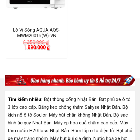
Lò Vi Sóng AQUA AQS-
MWM2001R(W)-VN
2.350.000
₫
Giá
Giá
1.890.000
₫
gốc
hiện
là:
tại
2.350.000 ₫.
là:
1.890.000 ₫.
Tìm kiếm nhiều:
Bột thông cống Nhật Bản
.
Bạt phủ xe ô tô
3 lớp cao cấp
.
Băng keo chống thấm Sakyse Nhật Bản
.
Bộ
kích nổ ô tô Soulor
.
Máy hút chân không Nhật Bản
.
Bộ sạc
bình ắc quy Nhật Bản
.
Máy ép hoa quả chậm cao cấp
.
Máy
tăm nước H20floss Nhật Bản
.
Bơm lốp ô tô điện tử
.
Bạt phủ
xe máy tráng nhôm
.
Máy hút bụi gia đình
.
Nước hoa xe hơi