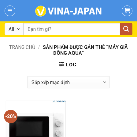
Skip
to
content
Tìm
kiếm:
TRANG CHỦ
/
SẢN PHẨM ĐƯỢC GẮN THẺ “MÁY GIÃ
ĐÔNG AQUA”
LỌC
-20%